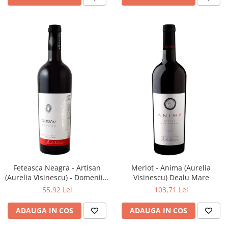
Feteasca Neagra - Artisan
Merlot - Anima (Aurelia
(Aurelia Visinescu) - Domeniile
Visinescu) Dealu Mare
Sahateni
55,92 Lei
103,71 Lei
ADAUGA IN COS
ADAUGA IN COS