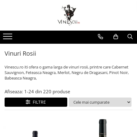
Spumante & Sampanie
Vinuri dupa culoare
Vinuri dupa fel
Vinuri dupa provenienta
Vinuri speciale
Cognac/Coniac/Armagnac/Vinarsuri
Delicatese / Bacanie
Accesorii vinuri
Vinuri Spumante
Vinuri Rosii
Vinuri seci
Vinuri Rosii
Vinuri pentru cadou
Vinarsuri
Ciocolata
Cutii cadou vinuri
Sampanie / Champagne
Vinuri Albe
Vinuri demiseci
Vinuri Albe
Vinuri de colectie/vechi
Cognac/Coniac/Armagnac
Condimente
Vinuri Rose
Vinuri demidulci
Vinuri Rose
Vinuri personalizate
Ulei de masline
Vinuri Rosii
Vinuri dulci
Cafea
Vinescu.ro iti ofera o gama larga de vinuri rosii, printre care Cabernet
Sauvignon, Feteasca Neagra, Merlot, Negru de Dragasani, Pinot Noir,
Babeasca Neagra,
Afiseaza:
1-
24
din
220
produse
FILTRE