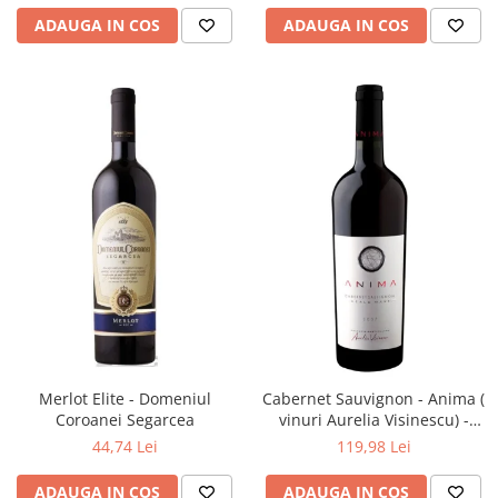
ADAUGA IN COS
ADAUGA IN COS
Merlot Elite - Domeniul
Cabernet Sauvignon - Anima (
Coroanei Segarcea
vinuri Aurelia Visinescu) -
Domeniile Sahateni
44,74 Lei
119,98 Lei
ADAUGA IN COS
ADAUGA IN COS