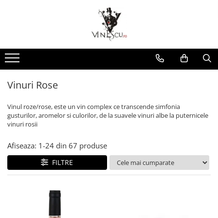
Spumante & Sampanie
Vinuri dupa culoare
Vinuri dupa fel
Vinuri dupa provenienta
Vinuri speciale
Cognac/Coniac/Armagnac/Vinarsuri
Delicatese / Bacanie
Accesorii vinuri
Vinuri Spumante
Vinuri Rosii
Vinuri seci
Vinuri Rosii
Vinuri pentru cadou
Vinarsuri
Ciocolata
Cutii cadou vinuri
Sampanie / Champagne
Vinuri Albe
Vinuri demiseci
Vinuri Albe
Vinuri de colectie/vechi
Cognac/Coniac/Armagnac
Condimente
Vinuri Rose
Vinuri demidulci
Vinuri Rose
Vinuri personalizate
Ulei de masline
Vinuri Rose
Vinuri dulci
Cafea
Vinul roze/rose, este un vin complex ce transcende simfonia
gusturilor, aromelor si culorilor, de la suavele vinuri albe la puternicele
vinuri rosii
Afiseaza:
1-
24
din
67
produse
FILTRE