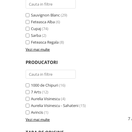
Sauvignon Blanc
(29)
Feteasca Alba
(6)
Cupaj
(74)
Sarba
(2)
Feteasca Regala
(8)
Vezi mai multe
PRODUCATORI
1000 de Chipuri
(16)
7 Arts
(12)
Aurelia Visinescu
(4)
Aurelia Visinescu - Sahateni
(15)
Avincis
(1)
7 
Vezi mai multe