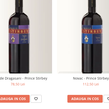
de Dragasani - Prince Stirbey
Novac - Prince Stirbey
78,50 Lei
112,50 Lei
ADAUGA IN COS
ADAUGA IN COS