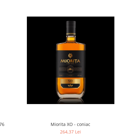
76
Miorita XO - coniac
264,37 Lei